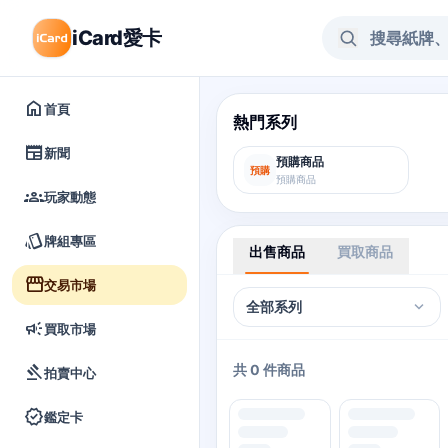
iCard愛卡
home
首頁
熱門系列
newspaper
新聞
預購商品
預購
預購商品
groups
玩家動態
style
牌組專區
出售商品
買取商品
storefront
交易市場
expand_more
全部系列
campaign
買取市場
共 0 件商品
gavel
拍賣中心
verified
鑑定卡