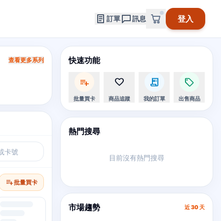
登入
訂單
訊息
快速功能
查看更多系列
playlist_add
favorite
receipt_long
sell
批量買卡
商品追蹤
我的訂單
出售商品
熱門搜尋
目前沒有熱門搜尋
playlist_add
批量買卡
市場趨勢
近 30 天