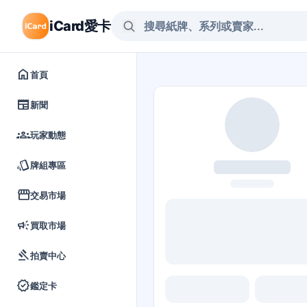
iCard愛卡
home
首頁
newspaper
新聞
groups
玩家動態
style
牌組專區
storefront
交易市場
campaign
買取市場
gavel
拍賣中心
verified
鑑定卡