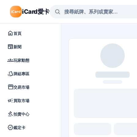
iCard愛卡
home
首頁
newspaper
新聞
groups
玩家動態
style
牌組專區
storefront
交易市場
campaign
買取市場
gavel
拍賣中心
verified
鑑定卡