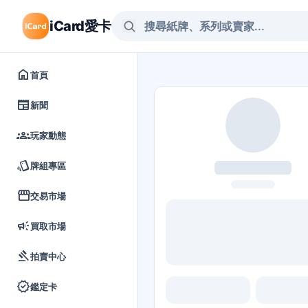
iCard愛卡
home
首頁
newspaper
新聞
groups
玩家動態
style
牌組專區
storefront
交易市場
campaign
買取市場
gavel
拍賣中心
verified
鑑定卡