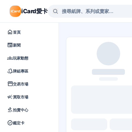
iCard愛卡
home
首頁
newspaper
新聞
groups
玩家動態
style
牌組專區
storefront
交易市場
campaign
買取市場
gavel
拍賣中心
verified
鑑定卡