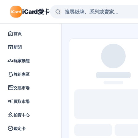
iCard愛卡
home
首頁
newspaper
新聞
groups
玩家動態
style
牌組專區
storefront
交易市場
campaign
買取市場
gavel
拍賣中心
verified
鑑定卡