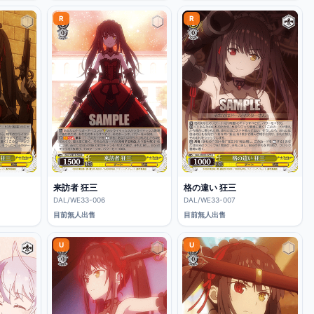
R
R
来訪者 狂三
格の違い 狂三
DAL/WE33-006
DAL/WE33-007
目前無人出售
目前無人出售
U
U