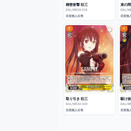
精密射撃 狂三
束の間
DAL/WE33-014
DAL/W
目前無人出售
目前無
C
C
取り引き 狂三
駆け抜
DAL/WE33-020
DAL/W
目前無人出售
目前無