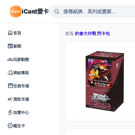
iCard愛卡
home
首頁
首頁
/
約會大作戰 閃卡包
newspaper
新聞
groups
玩家動態
style
牌組專區
storefront
交易市場
campaign
買取市場
gavel
拍賣中心
verified
鑑定卡