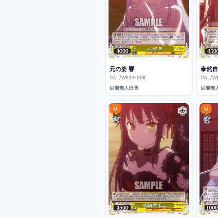
元の姿 響
泰然自
DAL/WE33-008
DAL/W
目前無人出售
目前無
U
U