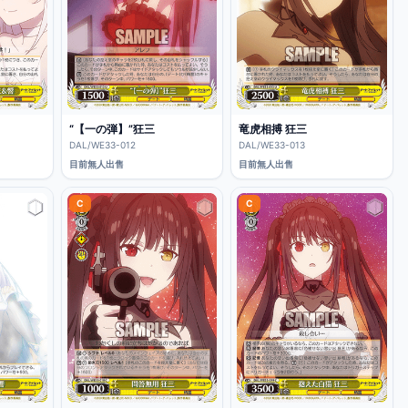
“【一の弾】”狂三
竜虎相搏 狂三
DAL/WE33-012
DAL/WE33-013
目前無人出售
目前無人出售
C
C