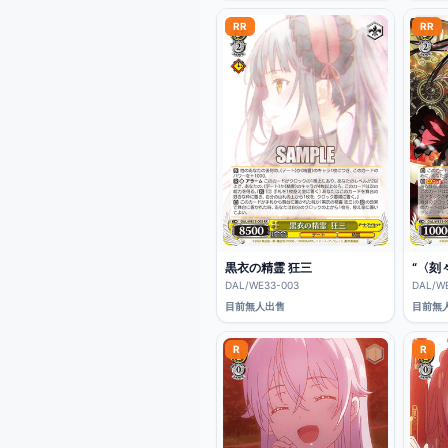
RR
RR
黒衣の精霊 狂三
“〈刻
DAL/WE33-003
DAL/W
目前無人出售
目前無
R
R