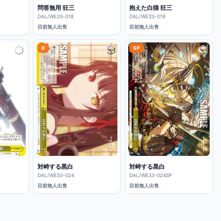
問答無用 狂三
抱えた白猫 狂三
DAL/WE33-018
DAL/WE33-019
目前無人出售
目前無人出售
R
SP
対峙する黒白
対峙する黒白
DAL/WE33-024
DAL/WE33-024SP
目前無人出售
目前無人出售