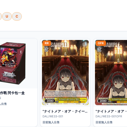
U
C
RR
OFR
作戰 閃卡包一盒
拆
人出售
“ナイトメア・オア・クイーン”狂三
DAL/WE33-001
DAL/WE33-001OFR
目前無人出售
目前無人出售