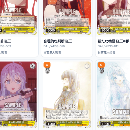
若 狂三
合理的な判断 狂三
新たな物語 狂三&響
E33-009
DAL/WE33-010
DAL/WE33-011
人出售
目前無人出售
目前無人出售
C
C