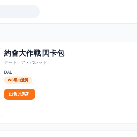
約會大作戰 閃卡包
デート・ア・バレット
DAL
WS黑白雙翼
出售此系列