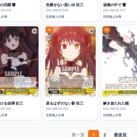
の共闘 響
色褪せない思い出 狂三
追憶の中で 響
E33-015
DAL/WE33-016
DAL/WE33-017
人出售
目前無人出售
目前無人出售
C
U
ける凶弾 狂三
居るはずのない影 狂三
解き放たれた鎖
E33-021
DAL/WE33-022
DAL/WE33-023
人出售
目前無人出售
目前無人出售
第一頁
1
2
最後頁