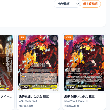
稀有度篩選
排序方式
RR
OFR
“ナイトメア・オア・クイーン”狂三
悪夢を纏いし少女 狂三
悪夢を纏いし少女 狂三
DAL/WE33-002
DAL/WE33-002OFR
目前無人出售
目前無人出售