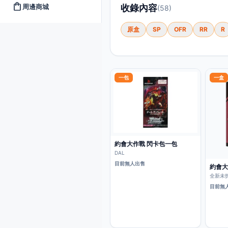
shopping_bag
周邊商城
收錄內容
(58)
原盒
SP
OFR
RR
R
一包
一盒
約會大作戰 閃卡包一包
DAL
目前無人出售
約會大
全新未
目前無