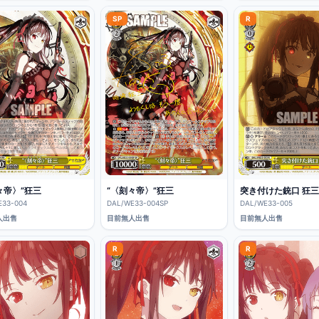
SP
R
々帝〉”狂三
“〈刻々帝〉”狂三
突き付けた銃口 狂三
E33-004
DAL/WE33-004SP
DAL/WE33-005
人出售
目前無人出售
目前無人出售
R
R