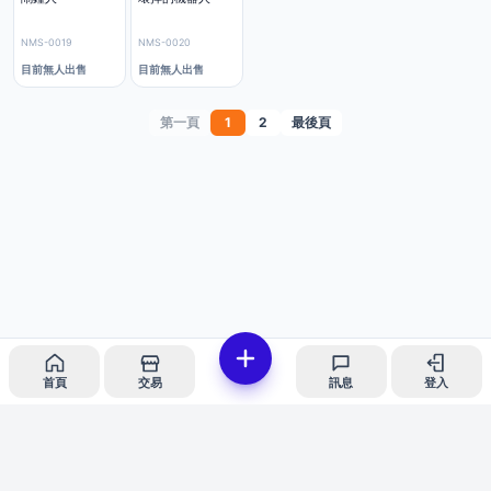
NMS-0019
NMS-0020
目前無人出售
目前無人出售
第一頁
1
2
最後頁
首頁
交易
訊息
登入