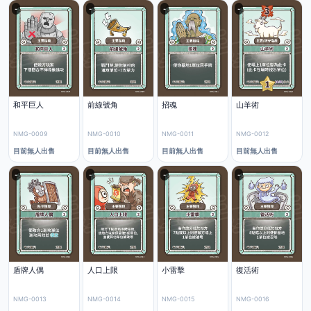
-
-
-
-
和平巨人
前線號角
招魂
山羊術
NMG-0009
NMG-0010
NMG-0011
NMG-0012
目前無人出售
目前無人出售
目前無人出售
目前無人出售
-
-
-
-
盾牌人偶
人口上限
小雷擊
復活術
NMG-0013
NMG-0014
NMG-0015
NMG-0016