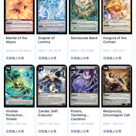
Mantle of the
Scepter of
Stonescale Band
Insignia of the
Abyss
Lumina
Corhazi
Mantle of the Abyss
PRXY • EN–001B
PRXY • EN–002B
PRXY • EN–003
目前無人出售
目前無人出售
目前無人出售
目前無人出售
PR
PR
PR
PR
Zander, Deft
Polaris,
Reciprocity,
Viridian
Executor
Twinkling
Dorumegia’s Call
Protective
Cauldron
Trinket
PRXY • EN–005
PRXY • EN–006B
PRXY • EN–007
PRXY • EN–004
目前無人出售
目前無人出售
目前無人出售
目前無人出售