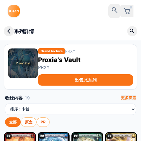
search
arrow_back_ios_new
search
系列詳情
PRXY
Grand Archive
Proxia's Vault
PRXY
出售此系列
收錄內容
19
更多篩選
排序方式
全部
原盒
PR
PR
PR
PR
PR