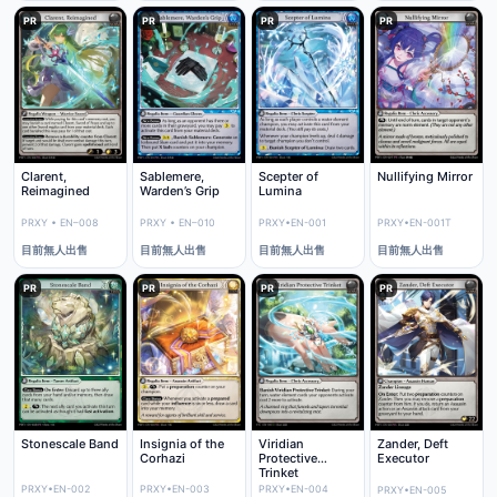
PR
PR
PR
PR
Clarent,
Sablemere,
Scepter of
Nullifying Mirror
Reimagined
Warden’s Grip
Lumina
PRXY • EN–008
PRXY • EN–010
PRXY•EN-001
PRXY•EN-001T
目前無人出售
目前無人出售
目前無人出售
目前無人出售
PR
PR
PR
PR
Stonescale Band
Insignia of the
Viridian
Zander, Deft
Corhazi
Protective
Executor
Trinket
PRXY•EN-002
PRXY•EN-003
PRXY•EN-004
PRXY•EN-005