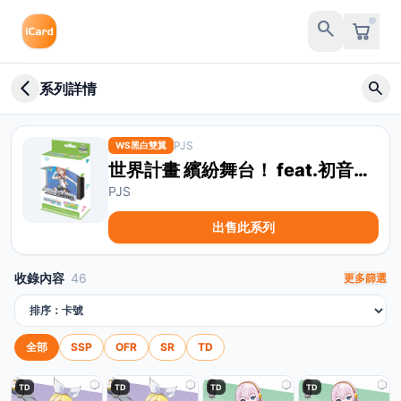
search
arrow_back_ios_new
search
系列詳情
PJS
WS黑白雙翼
世界計畫 繽紛舞台！ feat.初音未來 MORE MORE JUMP！ 預組
PJS
出售此系列
收錄內容
46
更多篩選
排序方式
全部
SSP
OFR
SR
TD
TD
TD
TD
TD