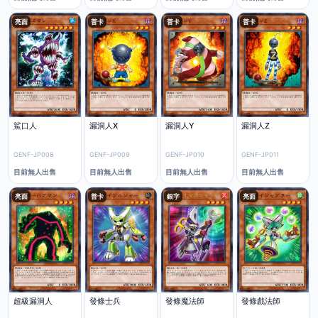
亮面
普卡
普卡
普卡
鯊口人
漏洞人X
漏洞人Y
漏洞人Z
GENF-JP008
GENF-JP009
GENF-JP010
GENF-JP011
目前無人出售
目前無人出售
目前無人出售
目前無人出售
亮面
普卡
銀字
亮面
超級漏洞人
發條士兵
發條魔法師
發條戲法師