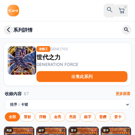
search
arrow_back_ios_new
search
系列詳情
GENF/705
遊戲王
世代之力
GENERATION FORCE
出售此系列
收錄內容
87
更多篩選
排序方式
全部
雷射
浮雕
金亮
亮面
銀字
普鑽
普卡
亮面
銀字
普卡
普卡