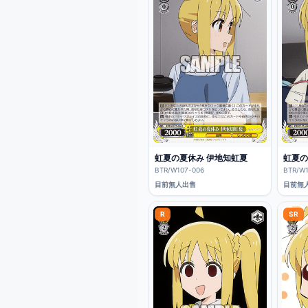
虹夏の夏休み 伊地知虹夏
虹夏の
BTR/W107-006
BTR/W1
目前無人出售
目前無
R
SR