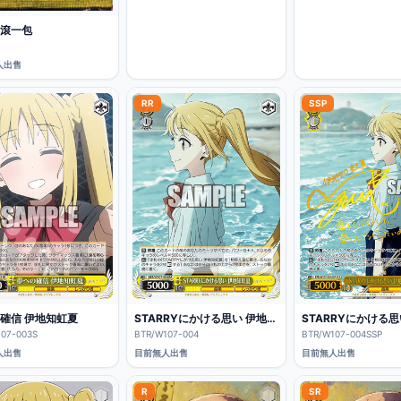
滾一包
人出售
RR
SSP
確信 伊地知虹夏
STARRYにかける思い 伊地知虹夏
07-003S
BTR/W107-004
BTR/W107-004SSP
人出售
目前無人出售
目前無人出售
R
SR