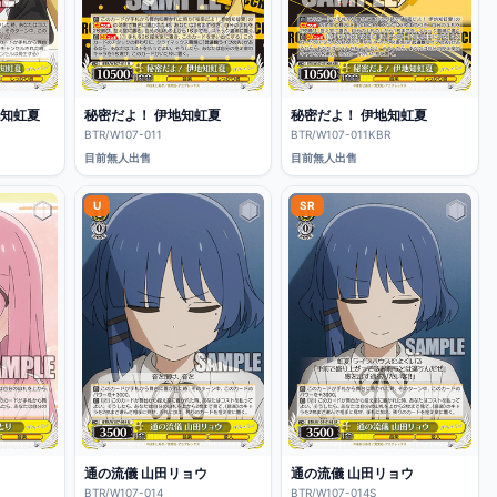
地知虹夏
秘密だよ！ 伊地知虹夏
秘密だよ！ 伊地知虹夏
BTR/W107-011
BTR/W107-011KBR
目前無人出售
目前無人出售
U
SR
通の流儀 山田リョウ
通の流儀 山田リョウ
BTR/W107-014
BTR/W107-014S