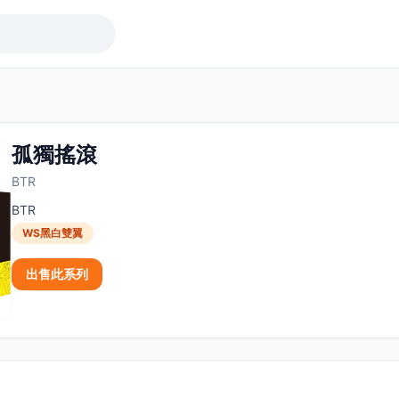
孤獨搖滾
BTR
BTR
WS黑白雙翼
出售此系列