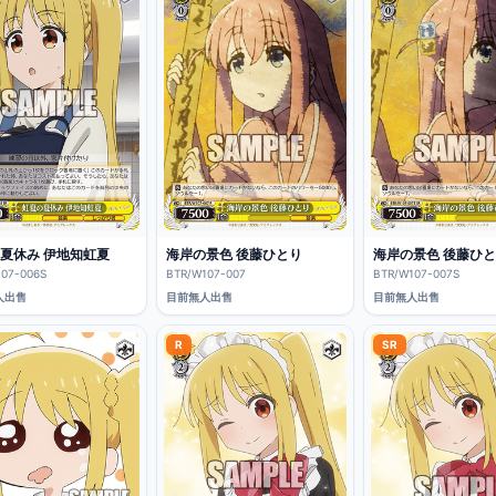
夏休み 伊地知虹夏
海岸の景色 後藤ひとり
海岸の景色 後藤ひ
07-006S
BTR/W107-007
BTR/W107-007S
人出售
目前無人出售
目前無人出售
R
SR