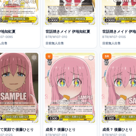
伊地知虹夏
世話焼きメイド 伊地知虹夏
世話焼きメイド 伊
07-009S
BTR/W107-010
BTR/W107-010S
人出售
目前無人出售
目前無人出售
U
SR
て笑顔で 後藤ひとり
成長？ 後藤ひとり
成長？ 後藤ひとり
07-012S
BTR/W107-013
BTR/W107-013S