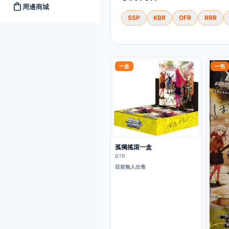
shopping_bag
周邊商城
SSP
KBR
OFR
RRR
一盒
一包
孤獨搖滾一盒
BTR
目前無人出售