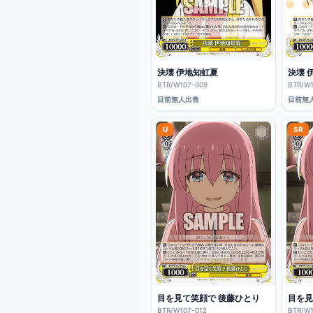
決壊 伊地知虹夏
決壊 
BTR/W107-009
BTR/W1
目前無人出售
目前無
U
SR
目を見て笑顔で 後藤ひとり
目を見
BTR/W107-012
BTR/W1