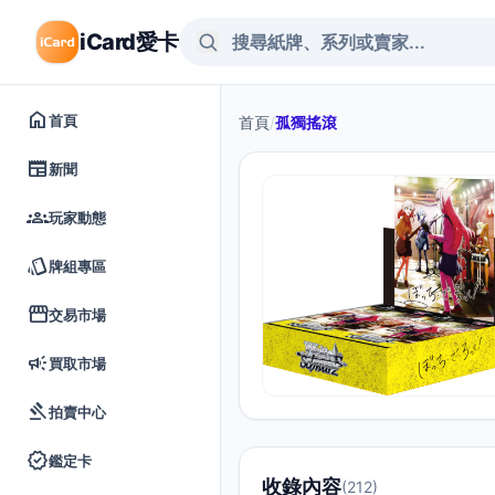
iCard愛卡
home
首頁
首頁
/
孤獨搖滾
newspaper
新聞
groups
玩家動態
style
牌組專區
storefront
交易市場
campaign
買取市場
gavel
拍賣中心
verified
鑑定卡
收錄內容
(212)