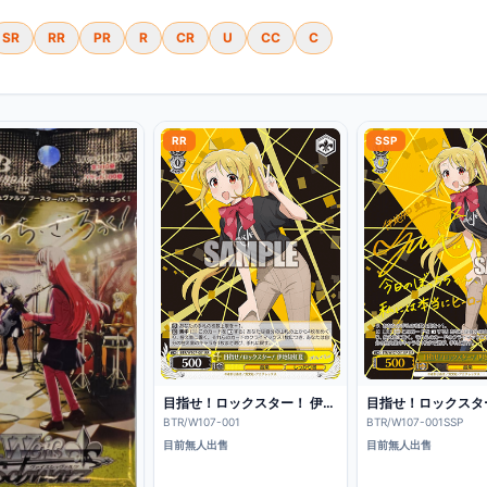
SR
RR
PR
R
CR
U
CC
C
RR
SSP
目指せ！ロックスター！ 伊地知虹夏
BTR/W107-001
BTR/W107-001SSP
目前無人出售
目前無人出售