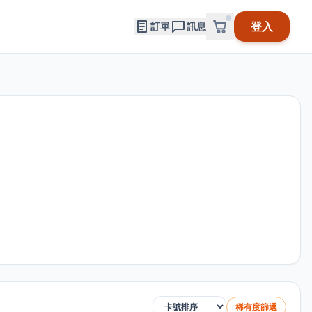
登入
訂單
訊息
稀有度篩選