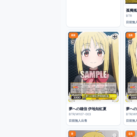
孤獨搖
BTR
目前無
RR
SR
夢への確信 伊地知虹夏
夢への
BTR/W107-003
BTR/W1
目前無人出售
目前無
R
SR