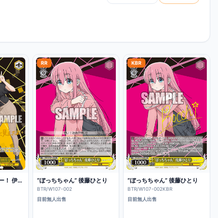
排序方式
RR
KBR
目指せ！ロックスター！ 伊地知虹夏
“ぼっちちゃん” 後藤ひとり
“ぼっちちゃん” 後藤ひとり
BTR/W107-002
BTR/W107-002KBR
目前無人出售
目前無人出售