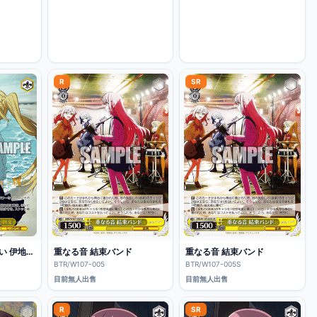
R
SR
STARRYにかける思い 伊地知虹夏
重なる音 結束バンド
重なる音 結束バンド
BTR/W107-005
BTR/W107-005S
目前無人出售
目前無人出售
R
SR