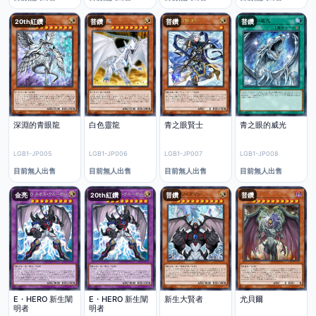
20th紅鑽
普鑽
普鑽
普鑽
深淵的青眼龍
白色靈龍
青之眼賢士
青之眼的威光
LGB1-JP005
LGB1-JP006
LGB1-JP007
LGB1-JP008
目前無人出售
目前無人出售
目前無人出售
目前無人出售
金亮
20th紅鑽
普鑽
普鑽
E・HERO 新生闡
E・HERO 新生闡
新生大賢者
尤貝爾
明者
明者