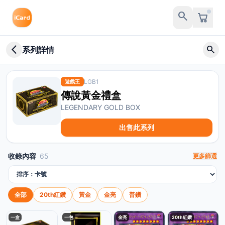
search
arrow_back_ios_new
search
系列詳情
LGB1
遊戲王
傳說黃金禮盒
LEGENDARY GOLD BOX
出售此系列
收錄內容
65
更多篩選
排序方式
全部
20th紅鑽
黃金
金亮
普鑽
一盒
一包
金亮
20th紅鑽