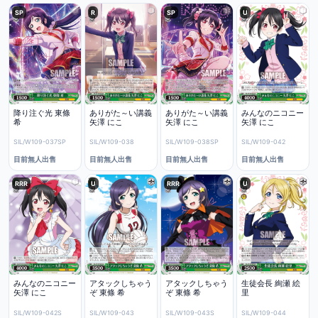
SP
R
SP
U
降り注ぐ光 東條
ありがた～い講義
ありがた～い講義
みんなのニコニー
希
矢澤 にこ
矢澤 にこ
矢澤 にこ
SIL/W109-037SP
SIL/W109-038
SIL/W109-038SP
SIL/W109-042
目前無人出售
目前無人出售
目前無人出售
目前無人出售
RRR
U
RRR
U
みんなのニコニー
アタックしちゃう
アタックしちゃう
生徒会長 絢瀬 絵
矢澤 にこ
ぞ 東條 希
ぞ 東條 希
里
SIL/W109-042S
SIL/W109-043
SIL/W109-043S
SIL/W109-044