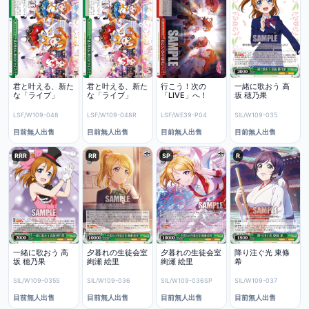
君と叶える、新た
君と叶える、新た
行こう！次の
一緒に歌おう 高
な「ライブ」
な「ライブ」
「LIVE」へ！
坂 穂乃果
LSF/W109-048
LSF/W109-048R
LSF/WE39-P04
SIL/W109-035
目前無人出售
目前無人出售
目前無人出售
目前無人出售
RRR
RR
SP
R
一緒に歌おう 高
夕暮れの生徒会室
夕暮れの生徒会室
降り注ぐ光 東條
坂 穂乃果
絢瀬 絵里
絢瀬 絵里
希
SIL/W109-035S
SIL/W109-036
SIL/W109-036SP
SIL/W109-037
目前無人出售
目前無人出售
目前無人出售
目前無人出售