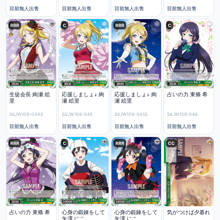
目前無人出售
目前無人出售
目前無人出售
目前無人出售
RRR
C
RRR
C
生徒会長 絢瀬 絵
応援しましょ♪ 絢
応援しましょ♪ 絢
占いの力 東條 希
里
瀬 絵里
瀬 絵里
SIL/W109-044S
SIL/W109-045
SIL/W109-045S
SIL/W109-046
目前無人出售
目前無人出售
目前無人出售
目前無人出售
RRR
C
RRR
CC
占いの力 東條 希
心身の鍛錬をして
心身の鍛錬をして
気がつけば夕暮れ
矢澤 にこ
矢澤 にこ