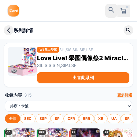
search
arrow_back_ios_new
search
系列詳情
SIL,SIS,SIN,SIP,LSF
WS黑白雙翼
Love Live! 學園偶像祭2 Miracle Live!
SIL,SIS,SIN,SIP,LSF
出售此系列
收錄內容
315
更多篩選
排序方式
全部
SEC
SSP
SP
OFR
RRR
XR
UA
SR
CC
RRR
PR
RR