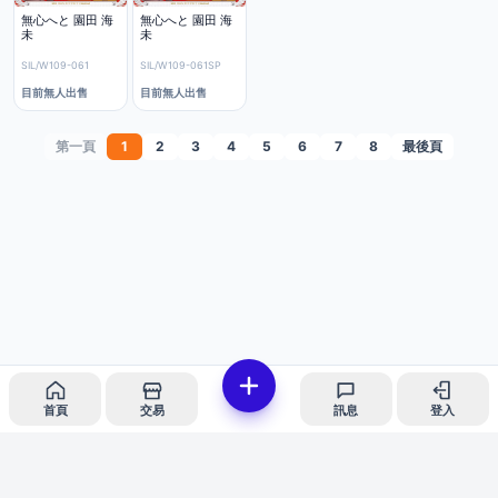
無心へと 園田 海
無心へと 園田 海
未
未
SIL/W109-061
SIL/W109-061SP
目前無人出售
目前無人出售
第一頁
1
2
3
4
5
6
7
8
最後頁
首頁
交易
訊息
登入