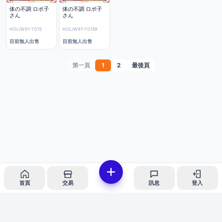
体の不調 ロボ子
体の不調 ロボ子
さん
さん
HOL/W91-T015
HOL/W91-T015R
目前無人出售
目前無人出售
第一頁
1
2
最後頁
首頁
交易
訊息
登入