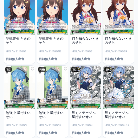
記憶喪失 ときの
記憶喪失 ときの
何も知らないとき
何も知らないとき
そら
そら
のそら
のそら
HOL/W91-T001
HOL/W91-T001R
HOL/W91-T002
HOL/W91-T002R
目前無人出售
目前無人出售
目前無人出售
目前無人出售
TD
RRR
TD
SP
勉強中 星街すい
勉強中 星街すい
輝くステージへ
輝くステージへ
せい
せい
星街すいせい
星街すいせい
HOL/W91-T003
HOL/W91-T003R
HOL/W91-T004
HOL/W91-T004SP
目前無人出售
目前無人出售
目前無人出售
目前無人出售