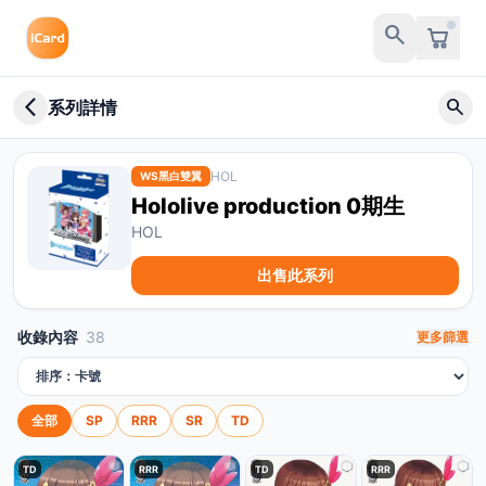
search
arrow_back_ios_new
search
系列詳情
HOL
WS黑白雙翼
Hololive production 0期生
HOL
出售此系列
收錄內容
38
更多篩選
排序方式
全部
SP
RRR
SR
TD
TD
RRR
TD
RRR