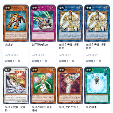
普卡
普卡
金亮
半鑽
試煉虎
劍鬥獸的戰車
光道主天使 裘里
光道主天使 裘里
歐斯
歐斯
LVP1-JP009
LVP1-JP010
LVP1-JP011
LVP1-JP011
目前無人出售
目前無人出售
目前無人出售
目前無人出售
銀字
普卡
普卡
普卡
光道天使長 米迦
光道召喚師 露米
光道少女 密涅瓦
光之援軍
勒
娜絲