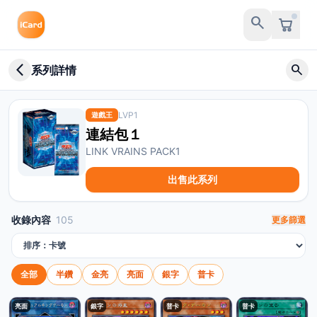
search
arrow_back_ios_new
search
系列詳情
LVP1
遊戲王
連結包１
LINK VRAINS PACK1
出售此系列
收錄內容
105
更多篩選
排序方式
全部
半鑽
金亮
亮面
銀字
普卡
亮面
銀字
普卡
普卡