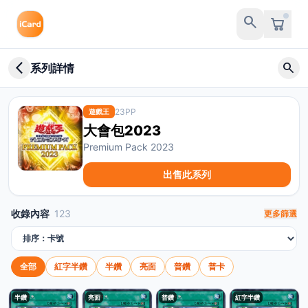
search
arrow_back_ios_new
search
系列詳情
23PP
遊戲王
大會包2023
Premium Pack 2023
出售此系列
收錄內容
123
更多篩選
排序方式
全部
紅字半鑽
半鑽
亮面
普鑽
普卡
半鑽
亮面
普鑽
紅字半鑽