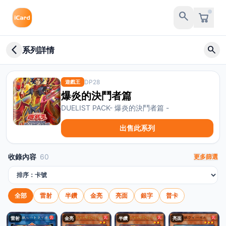
search
arrow_back_ios_new
search
系列詳情
DP28
遊戲王
爆炎的決鬥者篇
DUELIST PACK- 爆炎的決鬥者篇 -
出售此系列
收錄內容
60
更多篩選
排序方式
全部
雷射
半鑽
金亮
亮面
銀字
普卡
雷射
金亮
半鑽
亮面