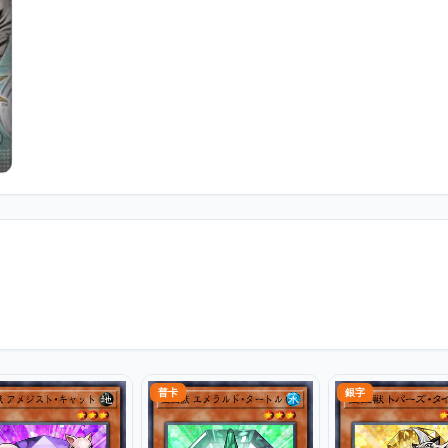
普卡
銀字