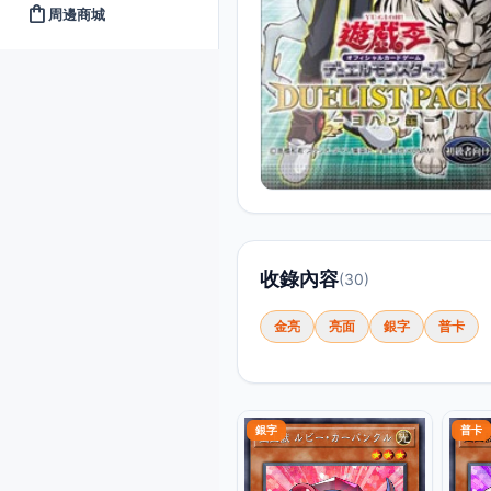
shopping_bag
周邊商城
收錄內容
(30)
金亮
亮面
銀字
普卡
銀字
普卡