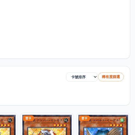
稀有度篩選
排序方式
普卡
普卡