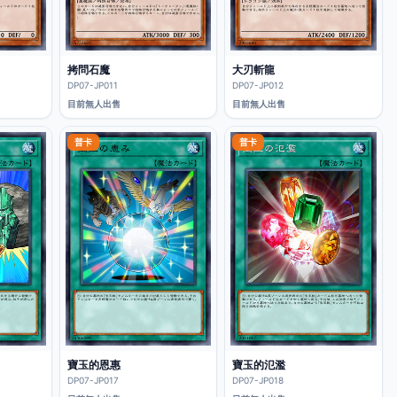
拷問石魔
大刃斬龍
DP07-JP011
DP07-JP012
目前無人出售
目前無人出售
普卡
普卡
寶玉的恩惠
寶玉的氾濫
DP07-JP017
DP07-JP018