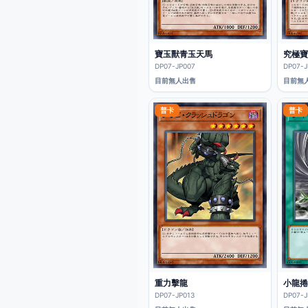
寶玉獸青玉天馬
究極寶
DP07-JP007
DP07-J
目前無人出售
目前無
普卡
普卡
重力擊龍
小龍捲
DP07-JP013
DP07-J