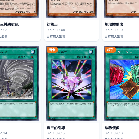
玉神彩虹龍
幻槍士
墓場蠕動者
P008
DP07-JP009
DP07-JP010
人出售
目前無人出售
目前無人出售
普卡
銀字
寶玉的引導
珍稀價值
P014
DP07-JP015
DP07-JP016