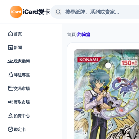
iCard愛卡
home
首頁
首頁
/
約翰篇
newspaper
新聞
groups
玩家動態
style
牌組專區
storefront
交易市場
campaign
買取市場
gavel
拍賣中心
verified
鑑定卡