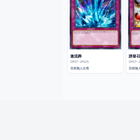
激流葬
誘發召
DP07-JP025
DP07-J
目前無人出售
目前無
iCard愛卡