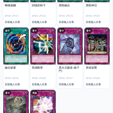
轉換接觸
回憶的秋千
黑暗融合
黑暗神召
DP06-JP021
DP06-JP022
DP06-JP023
DP06-JP024
目前無人出售
目前無人出售
目前無人出售
目前無人出售
銀字
普卡
普卡
普卡
融合破棄
英雄勳章
異次元隧道-鏡子
英雄逆襲
門-
DP06-JP025
DP06-JP026
DP06-JP027
DP06-JP028
目前無人出售
目前無人出售
目前無人出售
目前無人出售
普卡
亮面