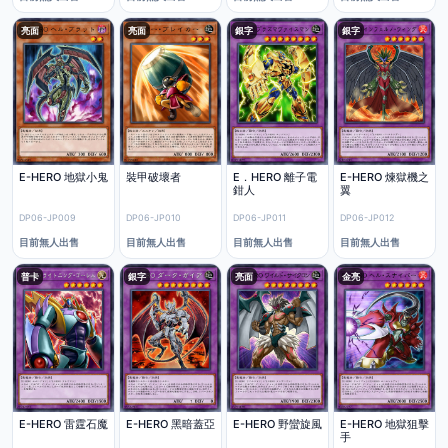
亮面
亮面
銀字
銀字
E-HERO 地獄小鬼
裝甲破壞者
E．HERO 離子電
E-HERO 煉獄機之
鉗人
翼
DP06-JP009
DP06-JP010
DP06-JP011
DP06-JP012
目前無人出售
目前無人出售
目前無人出售
目前無人出售
普卡
銀字
亮面
金亮
E-HERO 雷霆石魔
E-HERO 黑暗蓋亞
E-HERO 野蠻旋風
E-HERO 地獄狙擊
手