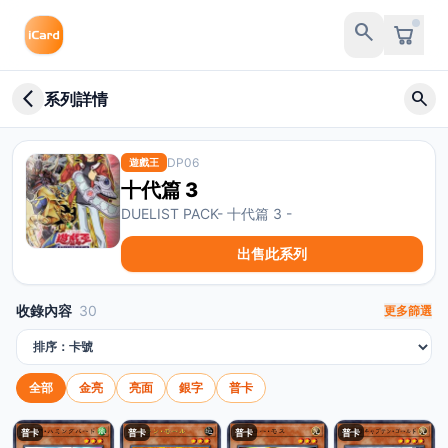
search
arrow_back_ios_new
search
系列詳情
DP06
遊戲王
十代篇 3
DUELIST PACK- 十代篇 3 -
出售此系列
收錄內容
30
更多篩選
排序方式
全部
金亮
亮面
銀字
普卡
普卡
普卡
普卡
普卡