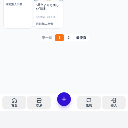
目前無人出售
“星空よりも美し
い”陽彩
ANM/W138-T11
目前無人出售
第一頁
1
2
最後頁
首頁
交易
訊息
登入