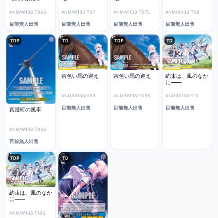
ANM/W138-T06S
ANM/W138-T07
ANM/W138-T07S
ANM/W138-T08
目前無人出售
目前無人出售
目前無人出售
目前無人出售
TDP
TD
TDP
TD
茶色い馬の迎え
茶色い馬の迎え
約束は、風のなか
に――
ANM/W138-T09
ANM/W138-T09S
ANM/W138-T10
目前無人出售
目前無人出售
目前無人出售
真澄町の風車
ANM/W138-T08S
目前無人出售
TDP
TD
約束は、風のなか
に――
ANM/W138-T10S