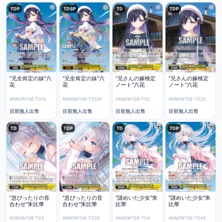
TDP
TDSP
TD
TDP
“兄全肯定の妹”六
“兄全肯定の妹”六
“兄さんの嫁検定
“兄さんの嫁検定
花
花
ノート”六花
ノート”六花
ANM/W138-T01S
ANM/W138-T01SP
ANM/W138-T02
ANM/W138-T02S
目前無人出售
目前無人出售
目前無人出售
目前無人出售
TD
TDP
TD
TDP
“息ぴったりの音
“息ぴったりの音
“謎めいた少女”朱
“謎めいた少女”朱
合わせ”朱比華
合わせ”朱比華
比華
比華
ANM/W138-T03
ANM/W138-T03S
ANM/W138-T04
ANM/W138-T04S