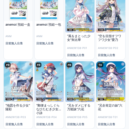
anemoi 預組一盒
anemoi 預組一包
“風をまとった少
“空を目指すフワ
ANM
ANM
女”朱比華
フワ少女”愛乃
目前無人出售
目前無人出售
ANM/W138-P01
ANM/W138-P02
目前無人出售
目前無人出售
PR
PR
PR
TD
“地図を作る少女”
“郵便まっしぐら
“兄をダメにする
“兄全肯定の妹”六
陽彩
なひたむき少女”
万能妹”六花
花
小詠
ANM/W138-P03
ANM/W138-P04
ANM/W138-P05
ANM/W138-T01
目前無人出售
目前無人出售
目前無人出售
目前無人出售