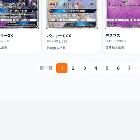
ラーGX
デスマス
バシャーモGX
8/050
SM7-019/050
SM7-018/096
人出售
目前無人出售
目前無人出售
第一頁
1
2
3
4
5
6
7
隱私政策
服務條款
客服支援