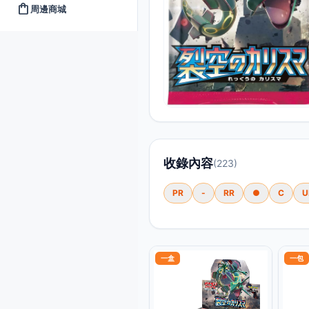
shopping_bag
周邊商城
收錄內容
(223)
PR
-
RR
●
C
U
一盒
一包