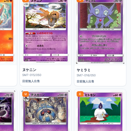
ヌケニン
ヤミラミ
SM7-015/050
SM7-016/050
目前無人出售
目前無人出售
U
C