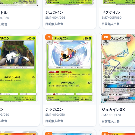
ジュカイン
ドクケイル
トル
SM7-004/096
SM7-005/060
4/050
目前無人出售
目前無人出售
人出售
C
RR
ン
テッカニン
ジュカインGX
9/050
SM7-010/050
SM7-010/173
人出售
目前無人出售
目前無人出售
C
U