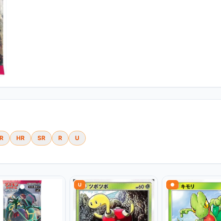
R
HR
SR
R
U
U
●