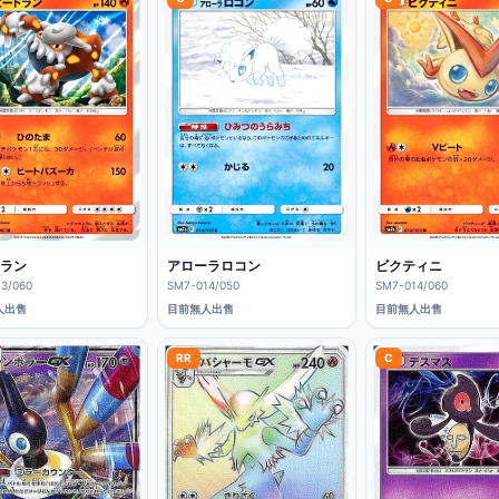
ラン
アローラロコン
ビクティニ
3/060
SM7-014/050
SM7-014/060
人出售
目前無人出售
目前無人出售
RR
C