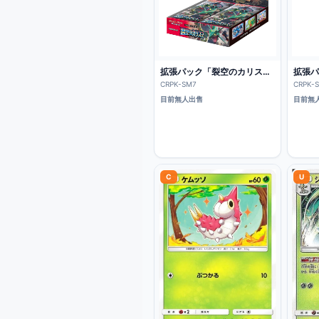
拡張パック「裂空のカリスマ」一盒
CRPK-
CRPK-SM7
目前無
目前無人出售
C
U