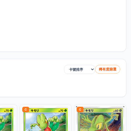
稀有度篩選
排序方式
C
C