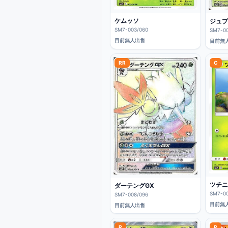
ケムッソ
ジュプ
SM7-003/060
SM7-00
目前無人出售
目前無
RR
C
ツチニ
ダーテングGX
SM7-00
SM7-008/096
目前無
目前無人出售
R
R