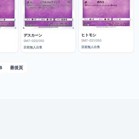
ヒトモシ
デスカーン
SM7-021/050
SM7-020/050
目前無人出售
目前無人出售
8
最後頁
© 2026 iCard愛卡。安全紙牌交易平台。