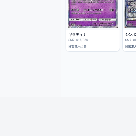
ギラティナ
シンボ
SM7-017/050
SM7-01
目前無人出售
目前無
iCard愛卡