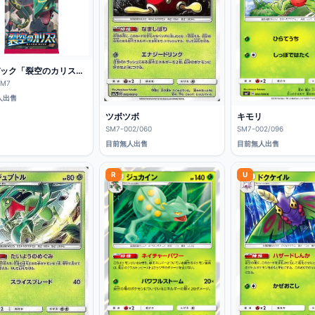
拡張パック「裂空のカリスマ」一包
SM7
人出售
キモリ
ツボツボ
SM7-002/096
SM7-002/060
目前無人出售
目前無人出售
R
U