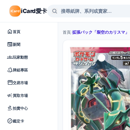
iCard愛卡
home
首頁
首頁
/
拡張パック「裂空のカリスマ」
newspaper
新聞
groups
玩家動態
style
牌組專區
storefront
交易市場
campaign
買取市場
gavel
拍賣中心
verified
鑑定卡