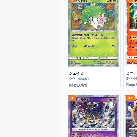
ヒード
シェイミ
SM7-01
SM7-013/050
目前無
目前無人出售
R
RR