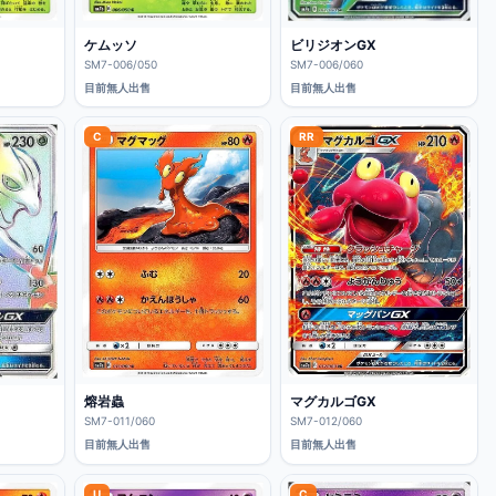
ケムッソ
ビリジオンGX
SM7-006/050
SM7-006/060
目前無人出售
目前無人出售
C
RR
熔岩蟲
マグカルゴGX
SM7-011/060
SM7-012/060
目前無人出售
目前無人出售
U
C