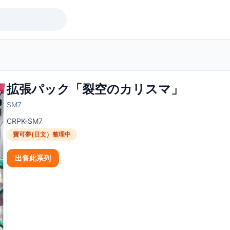
拡張パック「裂空のカリスマ」
SM7
CRPK-SM7
寶可夢(日文）整理中
出售此系列