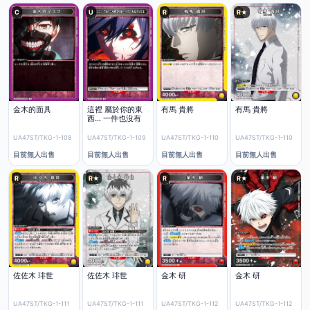
C
U
R
R★
金木的面具
這裡 屬於你的東
有馬 貴將
有馬 貴將
西… 一件也沒有
UA47ST/TKG-1-108
UA47ST/TKG-1-109
UA47ST/TKG-1-110
UA47ST/TKG-1-110
目前無人出售
目前無人出售
目前無人出售
目前無人出售
R
R★
R
R★
佐佐木 琲世
佐佐木 琲世
金木 研
金木 研
UA47ST/TKG-1-111
UA47ST/TKG-1-111
UA47ST/TKG-1-112
UA47ST/TKG-1-112