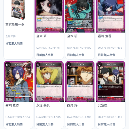
東京喰種一盒
金木 研
金木 研
霧嶋 董香
全新未拆
目前無人出售
UA47ST/TKG-1-101
UA47ST/TKG-1-102
UA47ST/TKG-1-103
目前無人出售
目前無人出售
目前無人出售
SR
R
C
U
霧嶋 董香
永近 英良
西尾 錦
安定區
UA47ST/TKG-1-104
UA47ST/TKG-1-105
UA47ST/TKG-1-106
UA47ST/TKG-1-107
目前無人出售
目前無人出售
目前無人出售
目前無人出售