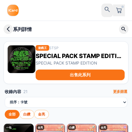
search
arrow_back_ios_new
search
系列詳情
STSP
遊戲王
SPECIAL PACK STAMP EDITION
SPECIAL PACK STAMP EDITION
出售此系列
收錄內容
21
更多篩選
排序方式
全部
白鑽
金亮
一包
金亮
白鑽
金亮