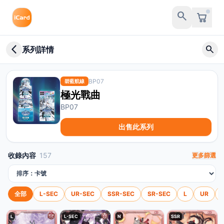
search
arrow_back_ios_new
search
系列詳情
BP07
碧藍航線
極光戰曲
BP07
出售此系列
收錄內容
157
更多篩選
排序方式
全部
L-SEC
UR-SEC
SSR-SEC
SR-SEC
L
UR
L
L-SEC
N
SSR