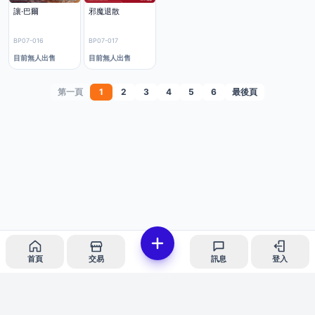
讓·巴爾
邪魔退散
BP07-016
BP07-017
目前無人出售
目前無人出售
第一頁
1
2
3
4
5
6
最後頁
首頁
交易
訊息
登入