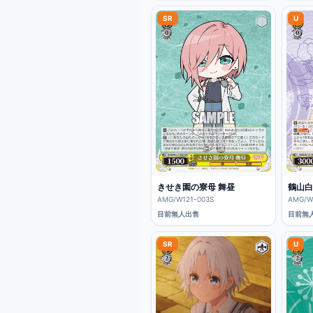
SR
U
きせき園の寮母 舞昼
鶴山白
AMG/W121-003S
AMG/W
目前無人出售
目前無
SR
U