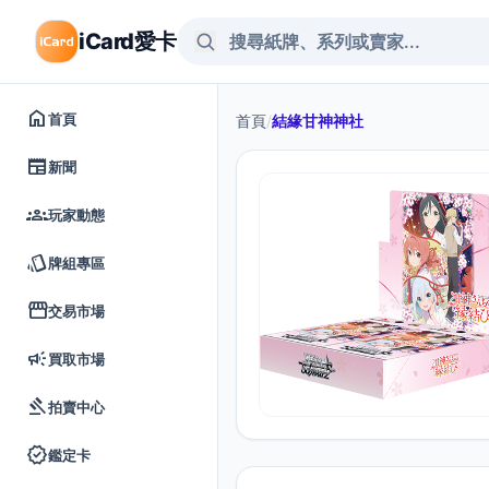
iCard愛卡
home
首頁
首頁
/
結緣甘神神社
newspaper
新聞
groups
玩家動態
style
牌組專區
storefront
交易市場
campaign
買取市場
gavel
拍賣中心
verified
鑑定卡