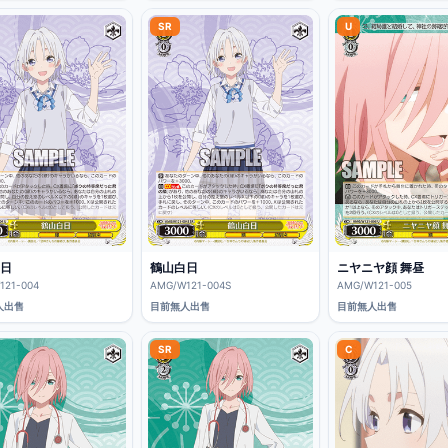
SR
U
日
鶴山白日
ニヤニヤ顔 舞昼
121-004
AMG/W121-004S
AMG/W121-005
人出售
目前無人出售
目前無人出售
SR
C