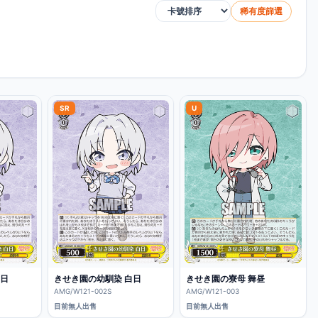
稀有度篩選
排序方式
SR
U
白日
きせき園の幼馴染 白日
きせき園の寮母 舞昼
AMG/W121-002S
AMG/W121-003
目前無人出售
目前無人出售