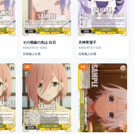
その視線の先は 白日
月神宵深子
AMG/W121-008S
AMG/W121-009
目前無人出售
目前無人出售
SR
CR