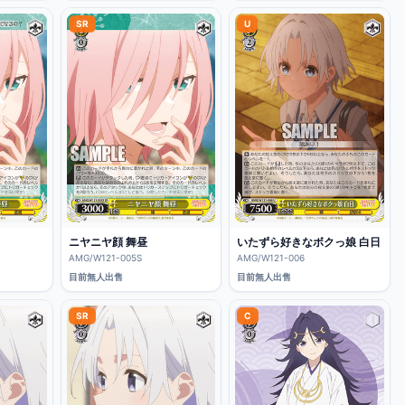
SR
U
ニヤニヤ顔 舞昼
いたずら好きなボクっ娘 白日
AMG/W121-005S
AMG/W121-006
目前無人出售
目前無人出售
SR
C