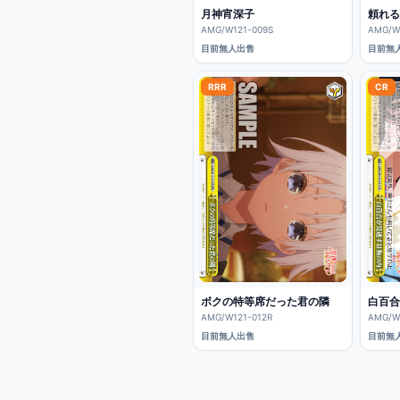
月神宵深子
頼れる
AMG/W121-009S
AMG/W
目前無人出售
目前無
RRR
CR
ボクの特等席だった君の隣
白百合
AMG/W121-012R
AMG/W
目前無人出售
目前無