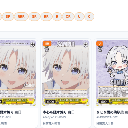
SP
RRR
SR
RR
R
CR
U
C
SR
U
隠す煽り 白日
本心を隠す煽り 白日
きせき園の幼馴染 
121-001
AMG/W121-001S
AMG/W121-002
人出售
目前無人出售
目前無人出售