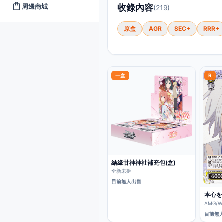
shopping_bag
周邊商城
收錄內容
(219)
原盒
AGR
SEC+
RRR+
一盒
R
結緣甘神神社補充包(盒)
全新未拆
目前無人出售
本心を
AMG/W
目前無