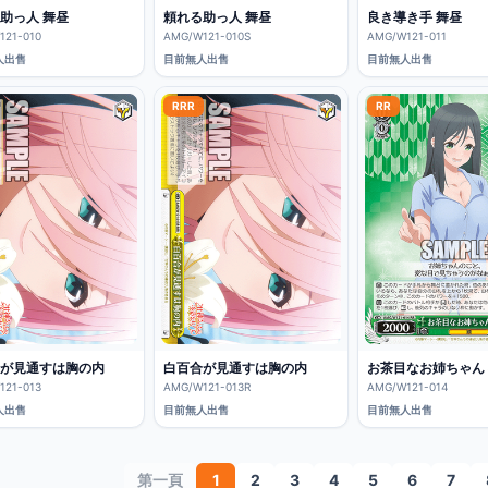
助っ人 舞昼
頼れる助っ人 舞昼
良き導き手 舞昼
121-010
AMG/W121-010S
AMG/W121-011
人出售
目前無人出售
目前無人出售
RRR
RR
が見通すは胸の内
白百合が見通すは胸の内
お茶目なお姉ちゃん
121-013
AMG/W121-013R
AMG/W121-014
人出售
目前無人出售
目前無人出售
第一頁
1
2
3
4
5
6
7