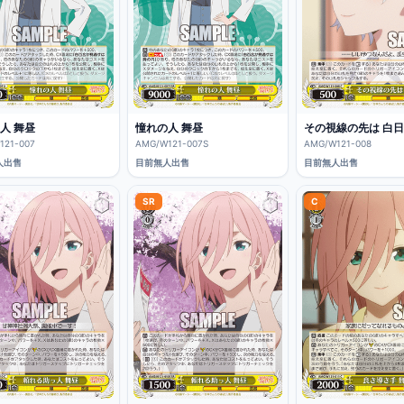
人 舞昼
憧れの人 舞昼
その視線の先は 白日
121-007
AMG/W121-007S
AMG/W121-008
人出售
目前無人出售
目前無人出售
SR
C