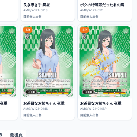
良き導き手 舞昼
ボクの特等席だった君の隣
AMG/W121-011S
AMG/W121-012
目前無人出售
目前無人出售
SR
SP
 夜重
お茶目なお姉ちゃん 夜重
お茶目なお姉ちゃん 夜重
AMG/W121-014S
AMG/W121-014SP
目前無人出售
目前無人出售
8
最後頁