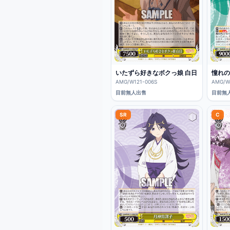
いたずら好きなボクっ娘 白日
憧れの
AMG/W121-006S
AMG/W
目前無人出售
目前無
SR
C