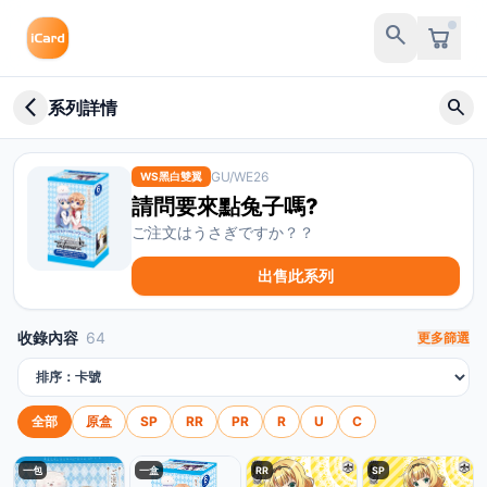
search
arrow_back_ios_new
search
系列詳情
GU/WE26
WS黑白雙翼
請問要來點兔子嗎?
ご注文はうさぎですか？？
出售此系列
收錄內容
64
更多篩選
排序方式
全部
原盒
SP
RR
PR
R
U
C
一包
一盒
RR
SP