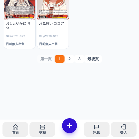
おしとやかに リ
お見舞い ココア
ゼ
GU/WE26-022
GU/WE26-023
目前無人出售
目前無人出售
第一頁
1
2
3
最後頁
首頁
交易
訊息
登入