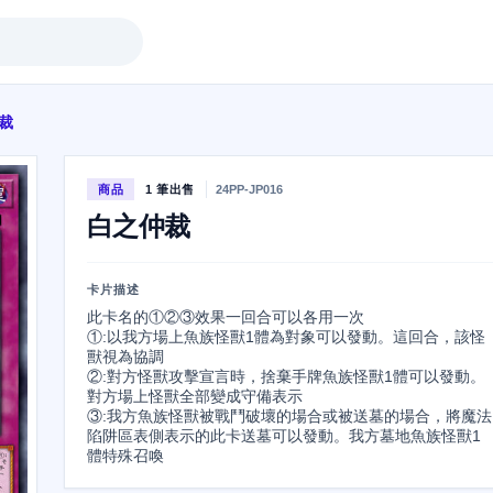
裁
商品
1 筆出售
24PP-JP016
白之仲裁
卡片描述
此卡名的①②③效果一回合可以各用一次

①:以我方場上魚族怪獸1體為對象可以發動。這回合，該怪
獸視為協調

②:對方怪獸攻擊宣言時，捨棄手牌魚族怪獸1體可以發動。
對方場上怪獸全部變成守備表示

③:我方魚族怪獸被戰鬥破壞的場合或被送墓的場合，將魔法
陷阱區表側表示的此卡送墓可以發動。我方墓地魚族怪獸1
體特殊召喚