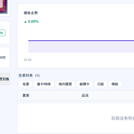
價格走勢
▲ 0.00%
0%
時間
10-31
交易列表
(0)
度切換
免運
傷卡/特殊
海外購買
銀聯卡
日紙
韓紙
賣家
品況
目前沒有符