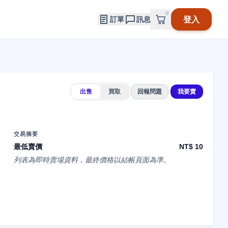
登入
訂單
訊息
出售
買取
回報問題
我要賣
交易摘要
最低賣價
NT$ 10
列表為即時賣場資料，最終價格以結帳頁面為準。