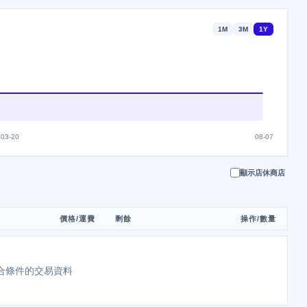
1M
3M
1Y
03-20
08-07
顯示店休商店
價格/運費
剩餘
操作/數量
合條件的交易資料