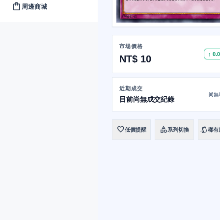
shopping_bag
周邊商城
市場價格
↑ 0.
NT$ 10
近期成交
尚無
目前尚無成交紀錄
favorite
category
style
低價提醒
系列切換
稀有