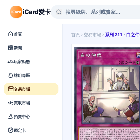
iCard愛卡
home
首頁
首頁
交易市場
系列 311
白之仲
chevron_right
chevron_right
chevron_right
newspaper
新聞
groups
玩家動態
style
牌組專區
storefront
交易市場
campaign
買取市場
gavel
拍賣中心
verified
鑑定卡