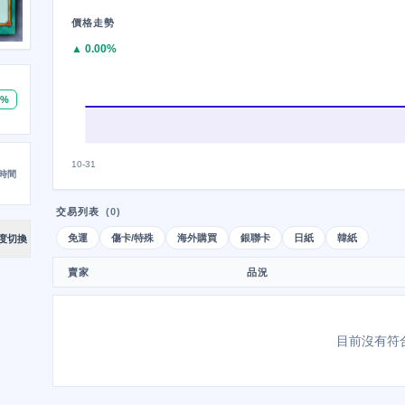
價格走勢
▲ 0.00%
0%
10-31
時間
交易列表
(0)
免運
傷卡/特殊
海外購買
銀聯卡
日紙
韓紙
度切換
賣家
品況
目前沒有符