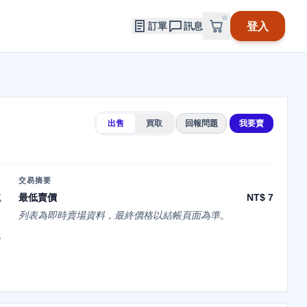
登入
訂單
訊息
出售
買取
回報問題
我要賣
交易摘要
或
最低賣價
NT$ 7
列表為即時賣場資料，最終價格以結帳頁面為準。
級