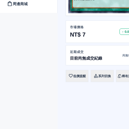
shopping_bag
周邊商城
市場價格
↑ 0.
NT$ 7
近期成交
尚無
目前尚無成交紀錄
favorite
category
style
低價提醒
系列切換
稀有