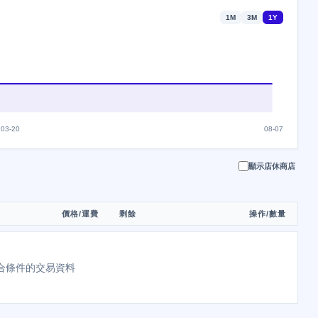
1M
3M
1Y
03-20
08-07
顯示店休商店
價格/運費
剩餘
操作/數量
合條件的交易資料