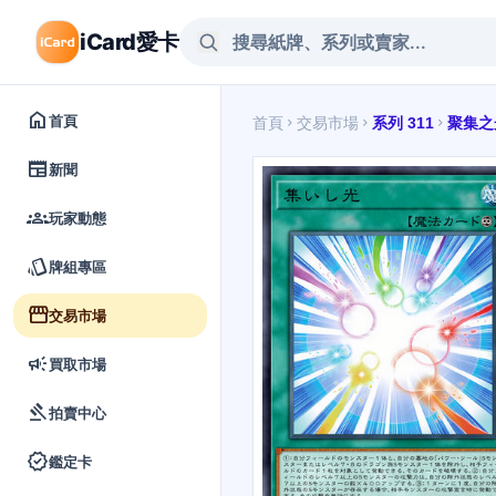
iCard愛卡
home
首頁
首頁
交易市場
系列 311
聚集之
chevron_right
chevron_right
chevron_right
newspaper
新聞
groups
玩家動態
style
牌組專區
storefront
交易市場
campaign
買取市場
gavel
拍賣中心
verified
鑑定卡