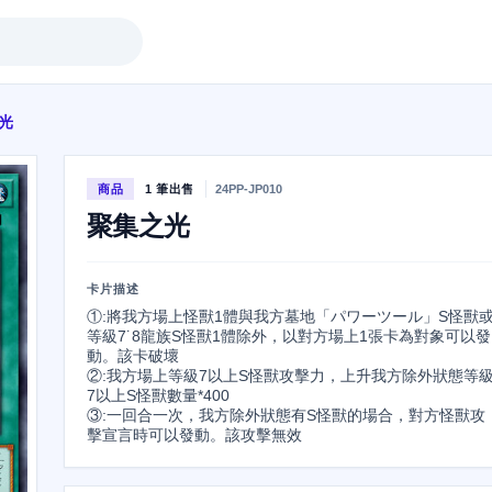
光
商品
1 筆出售
24PP-JP010
聚集之光
卡片描述
①:將我方場上怪獸1體與我方墓地「パワーツール」S怪獸
等級7˙8龍族S怪獸1體除外，以對方場上1張卡為對象可以發
動。該卡破壞

②:我方場上等級7以上S怪獸攻擊力，上升我方除外狀態等
7以上S怪獸數量*400

③:一回合一次，我方除外狀態有S怪獸的場合，對方怪獸攻
擊宣言時可以發動。該攻擊無效