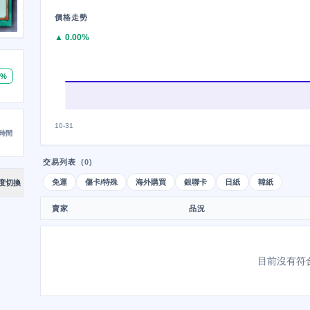
價格走勢
▲ 0.00%
0%
10-31
時間
交易列表
(0)
免運
傷卡/特殊
海外購買
銀聯卡
日紙
韓紙
度切換
賣家
品況
目前沒有符