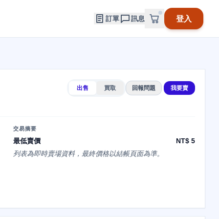
登入
訂單
訊息
出售
買取
回報問題
我要賣
交易摘要
最低賣價
NT$ 5
列表為即時賣場資料，最終價格以結帳頁面為準。