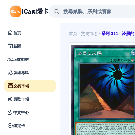
iCard愛卡
home
首頁
首頁
交易市場
系列 311
漆黑的
chevron_right
chevron_right
chevron_right
newspaper
新聞
groups
玩家動態
style
牌組專區
storefront
交易市場
campaign
買取市場
gavel
拍賣中心
verified
鑑定卡