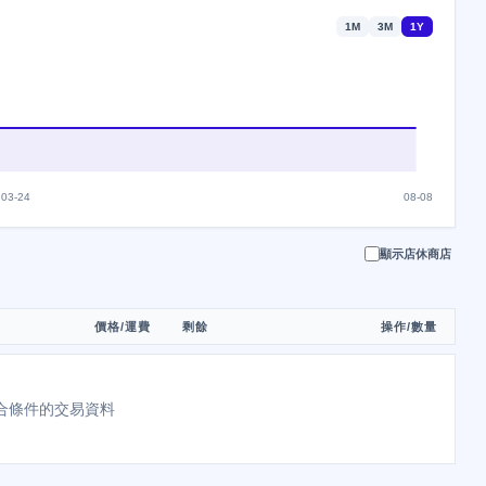
1M
3M
1Y
03-24
08-08
顯示店休商店
價格/運費
剩餘
操作/數量
合條件的交易資料