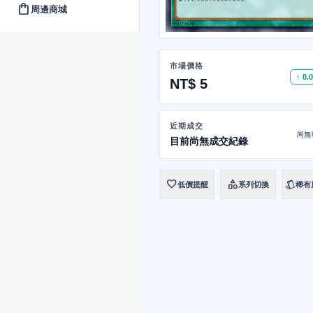
shopping_bag
周邊商城
市場價格
↑ 0.
NT$ 5
近期成交
尚無
目前尚無成交紀錄
favorite
category
style
低價提醒
系列切換
稀有