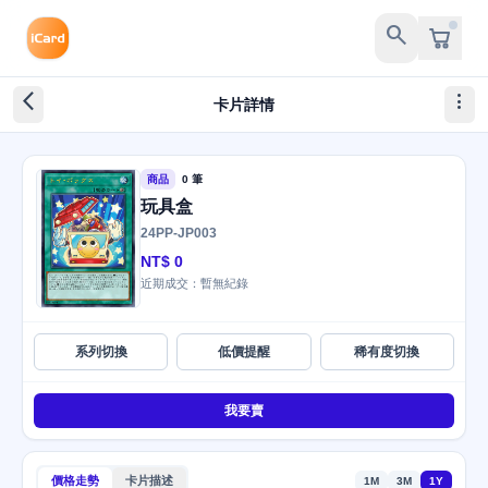
search
arrow_back_ios_new
more_vert
卡片詳情
商品
0 筆
玩具盒
24PP-JP003
NT$ 0
近期成交：暫無紀錄
系列切換
低價提醒
稀有度切換
我要賣
價格走勢
卡片描述
1M
3M
1Y