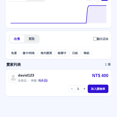
出售
買取
顯示店休
免運
傷卡/特殊
海外購買
銀聯卡
日紙
韓紙
賣家列表
1 筆
david123
NT$ 400
全新品 ・ 剩餘 9
5.0 (1)
remove
add
1
加入購物車