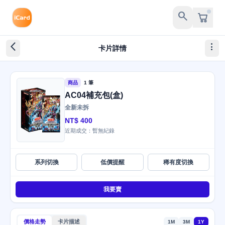
search
arrow_back_ios_new
more_vert
卡片詳情
商品
1 筆
AC04補充包(盒)
全新未拆
NT$ 400
近期成交：暫無紀錄
系列切換
低價提醒
稀有度切換
我要賣
價格走勢
卡片描述
1M
3M
1Y