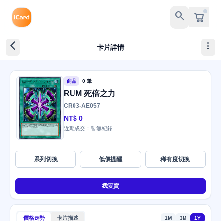
search
arrow_back_ios_new
more_vert
卡片詳情
商品
0 筆
RUM 死倍之力
CR03-AE057
NT$ 0
近期成交：暫無紀錄
系列切換
低價提醒
稀有度切換
我要賣
價格走勢
卡片描述
1M
3M
1Y