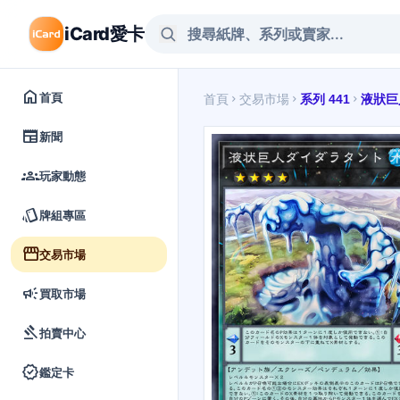
iCard愛卡
home
首頁
首頁
交易市場
系列 441
液狀巨
chevron_right
chevron_right
chevron_right
newspaper
新聞
groups
玩家動態
style
牌組專區
storefront
交易市場
campaign
買取市場
gavel
拍賣中心
verified
鑑定卡