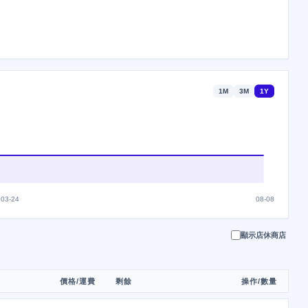
1M
3M
1Y
03-24
08-08
顯示店休商店
價格/運費
剩餘
操作/數量