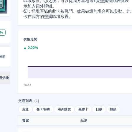
區域放置。那之後，可以從我方墓地選1隻靈擺怪獸表側表
示加入額外牌組。

②：怪獸區域的此卡被戰鬥、效果破壞的場合可以發動。此
卡在我方的靈擺區域放置。
0%
價格走勢
▲ 0.00%
時間
度切換
10-31
交易列表
(1)
免運
傷卡/特殊
海外購買
銀聯卡
日紙
韓紙
賣家
品況