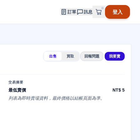
登入
訂單
訊息
出售
買取
回報問題
我要賣
交易摘要
最低賣價
NT$ 5
列表為即時賣場資料，最終價格以結帳頁面為準。