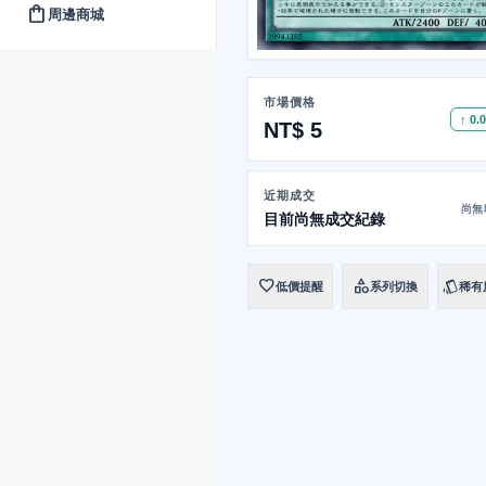
shopping_bag
周邊商城
市場價格
↑ 0.
NT$ 5
近期成交
尚無
目前尚無成交紀錄
favorite
category
style
低價提醒
系列切換
稀有