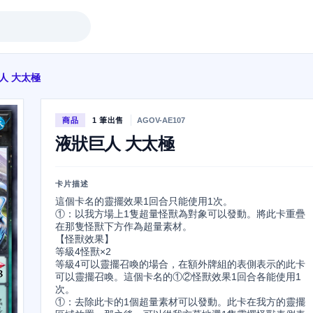
人 大太極
商品
1 筆出售
AGOV-AE107
液狀巨人 大太極
卡片描述
這個卡名的靈擺效果1回合只能使用1次。

①：以我方場上1隻超量怪獸為對象可以發動。將此卡重疊
在那隻怪獸下方作為超量素材。

【怪獸效果】

等級4怪獸×2

等級4可以靈擺召喚的場合，在額外牌組的表側表示的此卡
可以靈擺召喚。這個卡名的①②怪獸效果1回合各能使用1
次。

①：去除此卡的1個超量素材可以發動。此卡在我方的靈擺