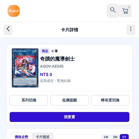
search
arrow_back_ios_new
more_vert
卡片詳情
商品
0 筆
奇蹟的魔導劍士
AGOV-AE045
NT$ 0
近期成交：暫無紀錄
系列切換
低價提醒
稀有度切換
我要賣
價格走勢
卡片描述
1M
3M
1Y