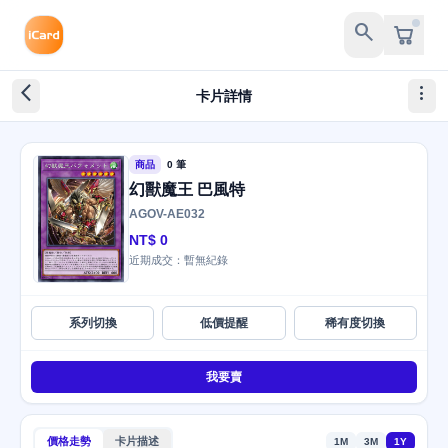
search
arrow_back_ios_new
more_vert
卡片詳情
商品
0 筆
幻獸魔王 巴風特
AGOV-AE032
NT$ 0
近期成交：暫無紀錄
系列切換
低價提醒
稀有度切換
我要賣
價格走勢
卡片描述
1M
3M
1Y