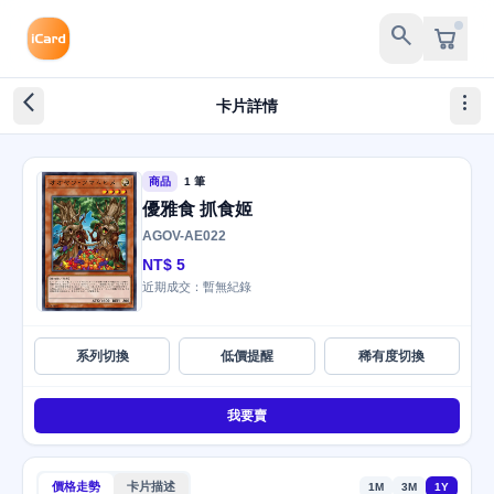
search
arrow_back_ios_new
more_vert
卡片詳情
商品
1 筆
優雅食 抓食姬
AGOV-AE022
NT$ 5
近期成交：暫無紀錄
系列切換
低價提醒
稀有度切換
我要賣
價格走勢
卡片描述
1M
3M
1Y