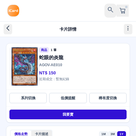
search
arrow_back_ios_new
more_vert
卡片詳情
商品
1 筆
蛇眼的炎龍
AGOV-AE010
NT$ 150
近期成交：暫無紀錄
系列切換
低價提醒
稀有度切換
我要賣
價格走勢
卡片描述
1M
3M
1Y