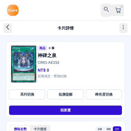
search
arrow_back_ios_new
more_vert
卡片詳情
商品
0 筆
神碑之泉
CR01-AE152
NT$ 0
近期成交：暫無紀錄
系列切換
低價提醒
稀有度切換
我要賣
價格走勢
卡片描述
1M
3M
1Y