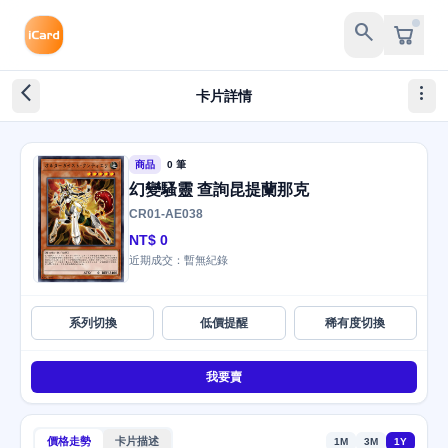
search
arrow_back_ios_new
more_vert
卡片詳情
商品
0 筆
幻變騷靈 查詢昆提蘭那克
CR01-AE038
NT$ 0
近期成交：暫無紀錄
系列切換
低價提醒
稀有度切換
我要賣
價格走勢
卡片描述
1M
3M
1Y