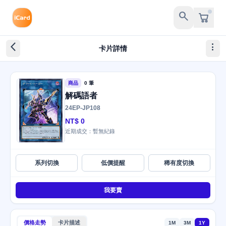
search
arrow_back_ios_new
more_vert
卡片詳情
商品
0 筆
解碼語者
24EP-JP108
NT$ 0
近期成交：暫無紀錄
系列切換
低價提醒
稀有度切換
我要賣
價格走勢
卡片描述
1M
3M
1Y