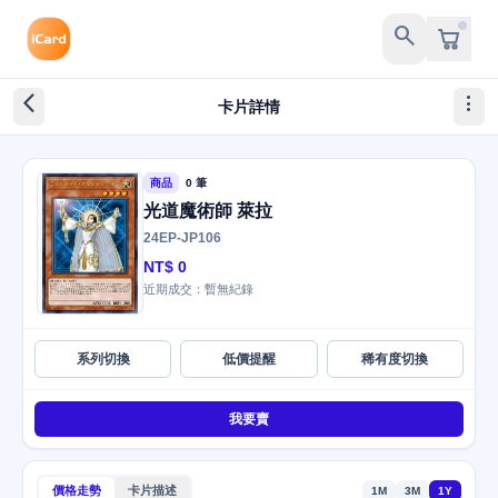
search
arrow_back_ios_new
more_vert
卡片詳情
商品
0 筆
光道魔術師 萊拉
24EP-JP106
NT$ 0
近期成交：暫無紀錄
系列切換
低價提醒
稀有度切換
我要賣
價格走勢
卡片描述
1M
3M
1Y