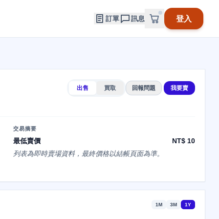
登入
訂單
訊息
出售
買取
回報問題
我要賣
交易摘要
最低賣價
NT$ 10
列表為即時賣場資料，最終價格以結帳頁面為準。
1M
3M
1Y