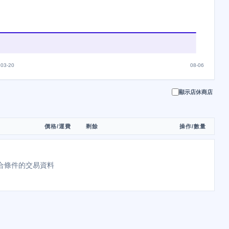
03-20
08-06
顯示店休商店
價格/運費
剩餘
操作/數量
合條件的交易資料