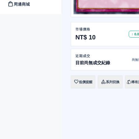
shopping_bag
周邊商城
市場價格
↑ 0.
NT$ 10
近期成交
尚無
目前尚無成交紀錄
favorite
category
style
低價提醒
系列切換
稀有