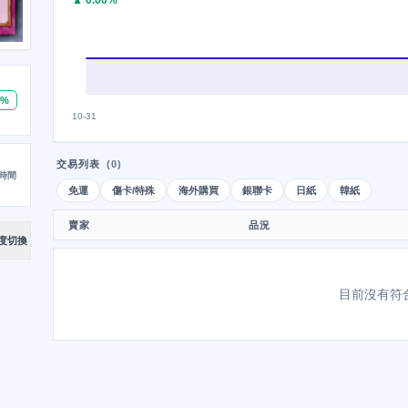
▲ 0.00%
0%
10-31
交易列表
(0)
時間
免運
傷卡/特殊
海外購買
銀聯卡
日紙
韓紙
賣家
品況
度切換
目前沒有符