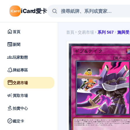
iCard愛卡
home
首頁
首頁
交易市場
系列 567
施與受
chevron_right
chevron_right
chevron_right
newspaper
新聞
groups
玩家動態
style
牌組專區
storefront
交易市場
campaign
買取市場
gavel
拍賣中心
verified
鑑定卡