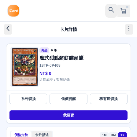
search
arrow_back_ios_new
more_vert
卡片詳情
商品
0 筆
魔式甜點鬆餅貓頭鷹
18TP-JP408
NT$ 0
近期成交：暫無紀錄
系列切換
低價提醒
稀有度切換
我要賣
價格走勢
卡片描述
1M
3M
1Y