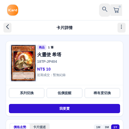
search
arrow_back_ios_new
more_vert
卡片詳情
商品
1 筆
火靈使 希塔
18TP-JP404
NT$ 10
近期成交：暫無紀錄
系列切換
低價提醒
稀有度切換
我要賣
價格走勢
卡片描述
1M
3M
1Y