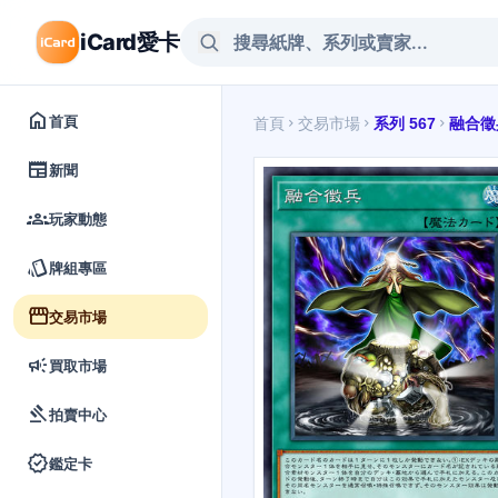
iCard愛卡
home
首頁
首頁
交易市場
系列 567
融合徵
chevron_right
chevron_right
chevron_right
newspaper
新聞
groups
玩家動態
style
牌組專區
storefront
交易市場
campaign
買取市場
gavel
拍賣中心
verified
鑑定卡