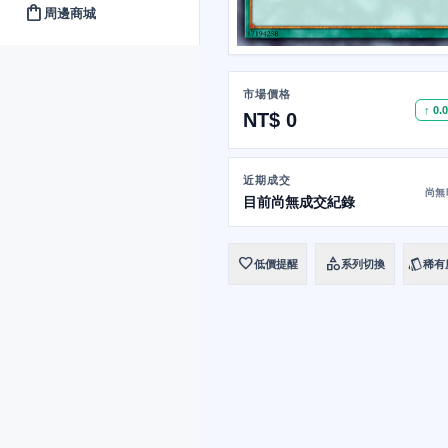
shopping_bag
周邊商城
市場價格
↑ 0.
NT$ 0
近期成交
尚無
目前尚無成交紀錄
favorite
category
style
低價提醒
系列切換
稀有