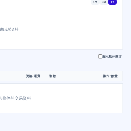
1M
3M
1Y
價格走勢資料
顯示店休商店
價格/運費
剩餘
操作/數量
合條件的交易資料