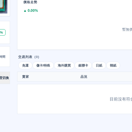
價格走勢
▲ 0.00%
暫無
0%
時間
交易列表
(0)
免運
傷卡/特殊
海外購買
銀聯卡
日紙
韓紙
賣家
品況
度切換
目前沒有符