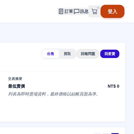
登入
訂單
訊息
出售
買取
回報問題
我要賣
交易摘要
最低賣價
NT$ 0
列表為即時賣場資料，最終價格以結帳頁面為準。