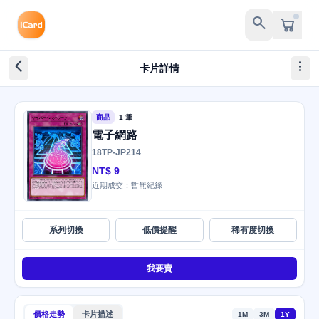
search
arrow_back_ios_new
more_vert
卡片詳情
商品
1 筆
電子網路
18TP-JP214
NT$ 9
近期成交：暫無紀錄
系列切換
低價提醒
稀有度切換
我要賣
價格走勢
卡片描述
1M
3M
1Y