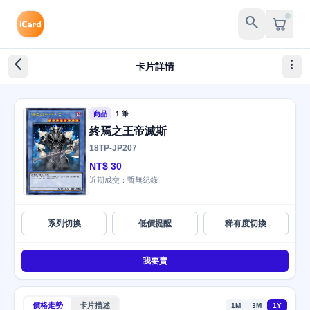
search
arrow_back_ios_new
more_vert
卡片詳情
商品
1 筆
終焉之王帝滅斯
18TP-JP207
NT$ 30
近期成交：暫無紀錄
系列切換
低價提醒
稀有度切換
我要賣
價格走勢
卡片描述
1M
3M
1Y