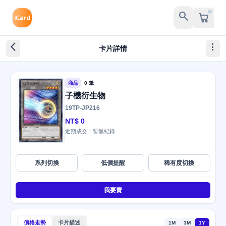
search
arrow_back_ios_new
more_vert
卡片詳情
商品
0 筆
子機衍生物
19TP-JP216
NT$ 0
近期成交：暫無紀錄
系列切換
低價提醒
稀有度切換
我要賣
價格走勢
卡片描述
1M
3M
1Y