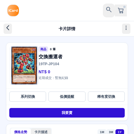
search
arrow_back_ios_new
more_vert
卡片詳情
商品
0 筆
交換搬運者
19TP-JP104
NT$ 0
近期成交：暫無紀錄
系列切換
低價提醒
稀有度切換
我要賣
價格走勢
卡片描述
1M
3M
1Y